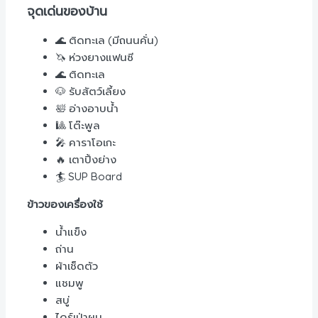
จุดเด่นของบ้าน
🌊 ติดทะเล (มีถนนคั่น)
🦄 ห่วงยางแฟนซี
🌊 ติดทะเล
🐶 รับสัตว์เลี้ยง
🛀 อ่างอาบน้ำ
🎱 โต๊ะพูล
🎤 คาราโอเกะ
🔥 เตาปิ้งย่าง
🏄 SUP Board
ข้าวของเครื่องใช้
น้ำแข็ง
ถ่าน
ผ้าเช็ดตัว
แชมพู
สบู่
ไดร์เป่าผม