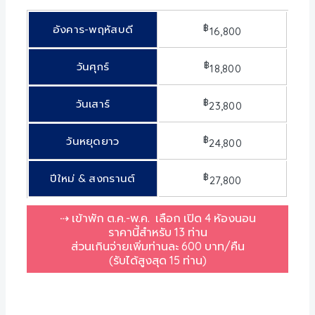
฿
อังคาร-พฤหัสบดี
16,800
฿
วันศุกร์
18,800
฿
วันเสาร์
23,800
฿
วันหยุดยาว
24,800
฿
ปีใหม่ & สงกรานต์
27,800
⇢ เข้าพัก ต.ค.-พ.ค. เลือก เปิด 4 ห้องนอน
ราคานี้สำหรับ 13 ท่าน
ส่วนเกินจ่ายเพิ่มท่านละ 600 บาท/คืน
(รับได้สูงสุด 15 ท่าน)