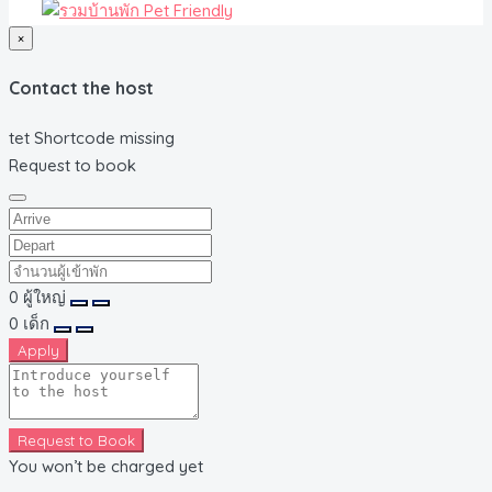
×
Contact the host
tet Shortcode missing
Request to book
0
ผู้ใหญ่
0
เด็ก
Apply
Request to Book
You won’t be charged yet