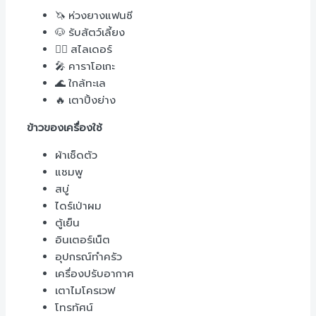
🦄 ห่วงยางแฟนซี
🐶 รับสัตว์เลี้ยง
🏊‍♀️ สไลเดอร์
🎤 คาราโอเกะ
🌊 ใกล้ทะเล
🔥 เตาปิ้งย่าง
ข้าวของเครื่องใช้
ผ้าเช็ดตัว
แชมพู
สบู่
ไดร์เป่าผม
ตู้เย็น
อินเตอร์เน็ต
อุปกรณ์ทำครัว
เครื่องปรับอากาศ
เตาไมโครเวฟ
โทรทัศน์