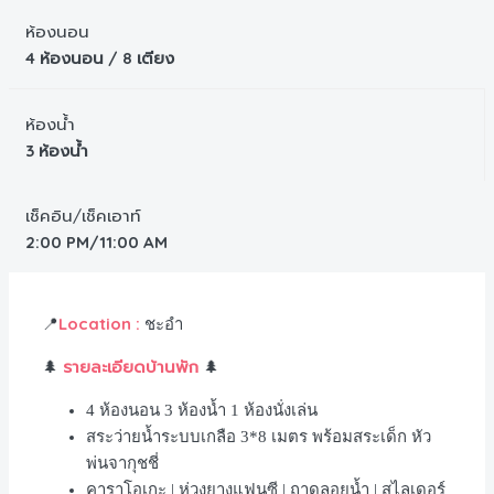
ห้องนอน
4 ห้องนอน / 8 เตียง
ห้องน้ำ
3 ห้องน้ำ
เช็คอิน/เช็คเอาท์
2:00 PM/11:00 AM
Location :
📍
ชะอำ
รายละเอียดบ้านพัก
🌲
🌲
4
ห้องนอน
3
ห้องน้ำ
1
ห้องนั่งเล่น
สระว่ายน้ำระบบเกลือ 3*8 เมตร พร้อมสระเด็ก หัว
พ่นจากุชชี่
คาราโอเกะ | ห่วงยางแฟนซี | ถาดลอยน้ำ | สไลเดอร์