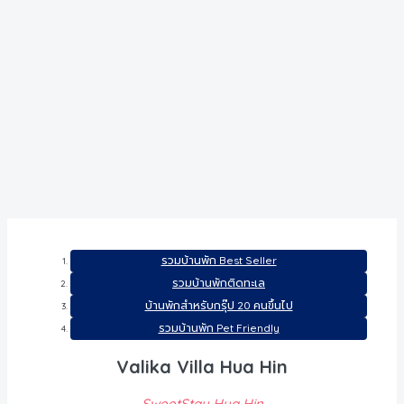
รวมบ้านพัก Best Seller
รวมบ้านพักติดทะเล
บ้านพักสำหรับกรุ๊ป 20 คนขึ้นไป
รวมบ้านพัก Pet Friendly
Valika Villa Hua Hin
SweetStay Hua Hin