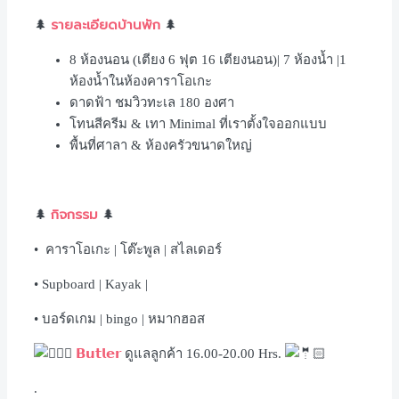
รายละเอียดบ้านพัก
🌲
🌲
8 ห้องนอน (เตียง 6 ฟุต 16 เตียงนอน)| 7 ห้องน้ำ |1
ห้องน้ำในห้องคาราโอเกะ
ดาดฟ้า ชมวิวทะเล 180 องศา
โทนสีครีม & เทา Minimal ที่เราตั้งใจออกแบบ
พื้นที่ศาลา & ห้องครัวขนาดใหญ่
กิจกรรม
🌲
🌲
• คาราโอเกะ | โต๊ะพูล | สไลเดอร์
• Supboard | Kayak |
• บอร์ดเกม | bingo | หมากฮอส
𝗕𝘂𝘁𝗹𝗲𝗿
ดูแลลูกค้า 16.00-20.00 Hrs.
.