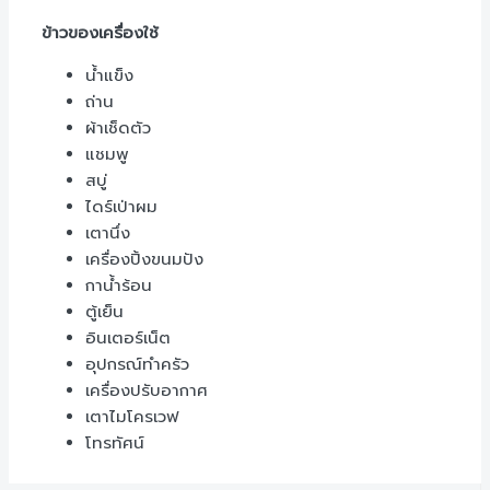
ข้าวของเครื่องใช้
น้ำแข็ง
ถ่าน
ผ้าเช็ดตัว
แชมพู
สบู่
ไดร์เป่าผม
เตานึ่ง
เครื่องปิ้งขนมปัง
กาน้ำร้อน
ตู้เย็น
อินเตอร์เน็ต
อุปกรณ์ทำครัว
เครื่องปรับอากาศ
เตาไมโครเวฟ
โทรทัศน์