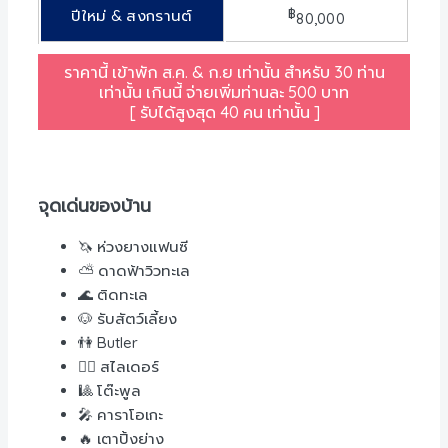
฿
ปีใหม่ & สงกรานต์
80,000
ราคานี้ เข้าพัก ส.ค. & ก.ย เท่านั้น สำหรับ 30 ท่าน
เท่านั้น เกินนี้ จ่ายเพิ่มท่านละ 500 บาท
[ รับได้สูงสุด 40 คน เท่านั้น ]
จุดเด่นของบ้าน
🦄 ห่วงยางแฟนซี
⛅ ดาดฟ้าวิวทะเล
🌊 ติดทะเล
🐶 รับสัตว์เลี้ยง
👫 Butler
🏊‍♀️ สไลเดอร์
🎱 โต๊ะพูล
🎤 คาราโอเกะ
🔥 เตาปิ้งย่าง