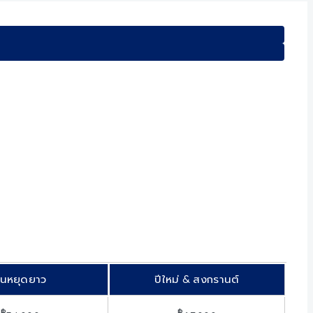
ันหยุดยาว
ปีใหม่ & สงกรานต์
฿
฿