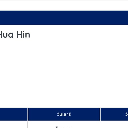
Hua Hin
วันเสาร์
ว
฿