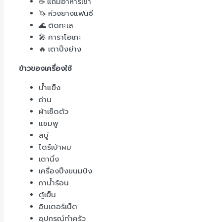
☕ แถมอาหารเช้า
🦄 ห่วงยางแฟนซี
🌊 ติดทะเล
🎤 คาราโอเกะ
🔥 เตาปิ้งย่าง
ข้าวของเครื่องใช้
น้ำแข็ง
ถ่าน
ผ้าเช็ดตัว
แชมพู
สบู่
ไดร์เป่าผม
เตานึ่ง
เครื่องปิ้งขนมปัง
กาน้ำร้อน
ตู้เย็น
อินเตอร์เน็ต
อุปกรณ์ทำครัว