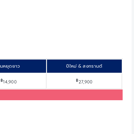
ันหยุดยาว
ปีใหม่ & สงกรานต์
฿
฿
14,900
27,900