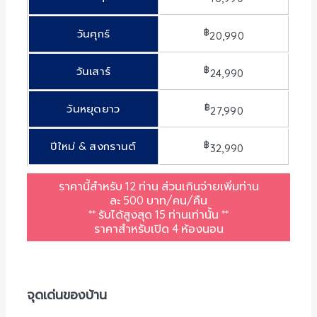
฿
วันศุกร์
20,990
฿
วันเสาร์
24,990
฿
วันหยุดยาว
27,990
฿
ปีใหม่ & สงกรานต์
32,990
ราคานี้สำหรับ
12
ท่าน ส่วนเกินจ่ายเพิ่มท่าน
ละ
500
บาท
/
คน
/
คืน
**
รับได้สูงสุด
15
ท่านเท่านั้น
**
ราคาสำหรับเปิด 4 ห้องนอน
จุดเด่นของบ้าน