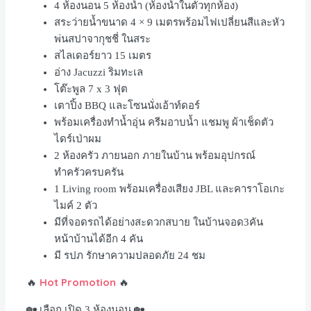
4
ห้องนอน
5
ห้องน้ำ
(
ห้องน้ำในตัวทุกห้อง
)
สระว่ายน้ำขนาด
4 × 9
เมตรพร้อมไฟเปลี่ยนสีและหัว
พ่นสปาจากุชชี่ ในสระ
สไลเดอร์ยาว
15
เมตร
อ่าง Jacuzzi
ริมทะเล
โต๊ะพูล
7 x 3
ฟุต
เตาปิ้ง
BBQ
และโซนนั่งเอ้าท์ดอร์
พร้อมเครื่องทำน้ำอุ่น ครีมอาบน้ำ แชมพู ผ้าเช็ดตัว
ไดร์เป่าผม
2 ห้องครัว ภายนอก ภายในบ้าน พร้อมอุปกรณ์
ทำครัวครบครัน
1 Living room พร้อมเครื่องเสียง
JBL
และคาราโอเกะ
ไมค์
2
ตัว
มีที่จอดรถได้อย่างสะดวกสบาย ในบ้านจอด
3
คัน
หน้าบ้านได้อีก
4
คัน
มี รปภ รักษาความปลอดภัย
24
ชม
Hot Promotion
🔥
🔥
🏡
เลือก เปิด
3
ห้องนอน
🏡