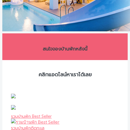
สนใจจองบ้านพักหลังนี้
คลิกแอดไลน์หาเราได้เลย
รวมบ้านพัก Best Seller
รวมบ้านพักติดทะเล