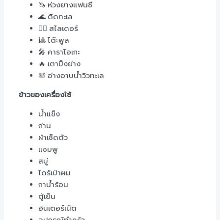
🦄 ห่วงยางแฟนซี
🌊 ติดทะเล
🏊‍♀️ สไลเดอร์
🎱 โต๊ะพูล
🎤 คาราโอเกะ
🔥 เตาปิ้งย่าง
🛀 อ่างอาบน้ำวิวทะเล
ข้าวของเครื่องใช้
น้ำแข็ง
ถ่าน
ผ้าเช็ดตัว
แชมพู
สบู่
ไดร์เป่าผม
กาน้ำร้อน
ตู้เย็น
อินเตอร์เน็ต
อุปกรณ์ทำครัว