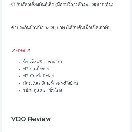
🐶
รับสัตว์เลี้ยงพันธุ์เล็ก
(
มีค่าบริการตัวละ
500
บาท
/
คืน
)
ค่าประกันบ้านพัก
5,000
บาท
(
ได้รับคืนเมื่อเช็คเอาท์
)
Free
📌
📌
น้ำแข็งฟรี
1
กระสอบ
ฟรีถ่านปิ้งย่าง
ฟรี บับเบิ้ลตีฟอง
มีเซเว่นเดลิเวอรี่ส่งตรงถึงบ้าน
รปภ
.
ดูแล
24
ชั่วโมง
VDO Review