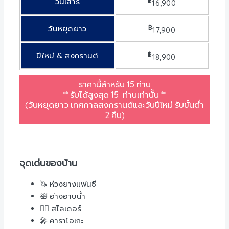
฿
วันเสาร์
16,900
฿
วันหยุดยาว
17,900
฿
ปีใหม่ & สงกรานต์
18,900
ราคานี้สำหรับ 15 ท่าน
**
รับได้สูงสุด
15
ท่านเท่านั้น
**
(วันหยุดยาว เทศกาลสงกรานต์และวันปีใหม่ รับขั้นต่ำ
2 คืน)
จุดเด่นของบ้าน
🦄 ห่วงยางแฟนซี
🛀 อ่างอาบน้ำ
🏊‍♀️ สไลเดอร์
🎤 คาราโอเกะ