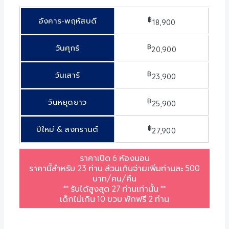
฿
อังคาร-พฤหัสบดี
18,900
฿
วันศุกร์
20,900
฿
วันเสาร์
23,900
฿
วันหยุดยาว
25,900
฿
ปีใหม่ & สงกรานต์
27,900
ราคาเปิด
6
ห้องนอน
ราคานี้สำหรับ
23
ท่าน ส่วนเกินจ่ายเพิ่มท่านละ
500
บาท
/
คน
/
คืน
**
รับได้สูงสุด
27
ท่านเท่านั้น
**
เด็กไม่เกิน
10
ขวบ พักฟรี
2
ท่าน