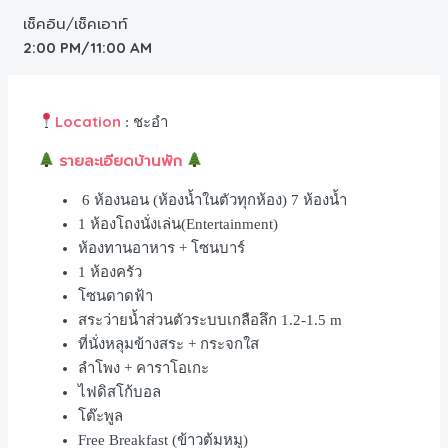
เช็คอิน/เช็คเอาท์
2:00 PM/11:00 AM
Location
: ชะอำ
รายละเอียดบ้านพัก
6
ห้องนอน
(
ห้องน้ำในตัวทุกห้อง
) 7
ห้องน้ำ
1
ห้องโถงนั่งเล่น
(Entertainment)
ห้องทานอาหาร
+
โซนบาร์
1
ห้องครัว
โซนดาดฟ้า
สระว่ายน้ำส่วนตัวระบบเกลือลึก
1.2-1.5 m
ที่นั่งหลุมข้างสระ
+
กระจกใส
ลำโพง
+
คาราโอเกะ
ไฟดิสโก้บอล
โต๊ะพูล
Free Breakfast (ข้าวต้มหมู
)