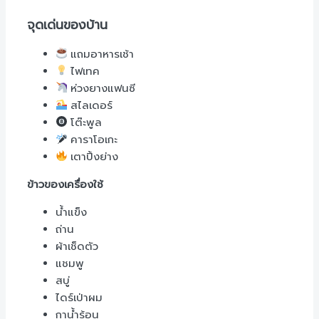
จุดเด่นของบ้าน
แถมอาหารเช้า
ไฟเทค
ห่วงยางแฟนซี
สไลเดอร์
โต๊ะพูล
คาราโอเกะ
เตาปิ้งย่าง
ข้าวของเครื่องใช้
น้ำแข็ง
ถ่าน
ผ้าเช็ดตัว
แชมพู
สบู่
ไดร์เป่าผม
กาน้ำร้อน